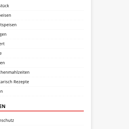
stück
peisen
tspeisen
agen
ert
e
en
chenmahlzeiten
tarisch Rezepte
en
TEN
nschutz