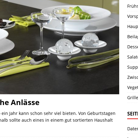
Früh
Vors
Haup
Beil
Dess
Salat
Supp
Zwis
Vege
Grill
che Anlässe
SEI
 ein Jahr kann schon sehr viel bieten. Von Geburtstagen
alb sollte auch eines in einem gut sortierten Haushalt
Date