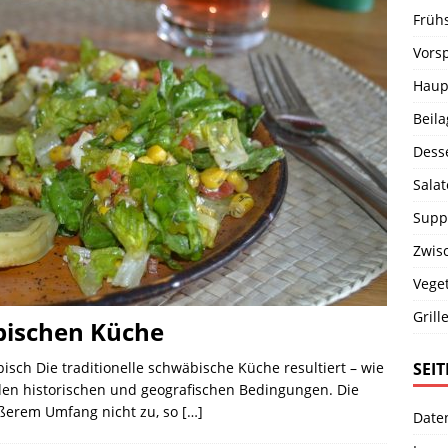
Früh
Vors
Haup
Beil
Dess
Salat
Supp
Zwis
Vege
Grill
bischen Küche
SEI
sch Die traditionelle schwäbische Küche resultiert – wie
 den historischen und geografischen Bedingungen. Die
ößerem Umfang nicht zu, so
[…]
Date