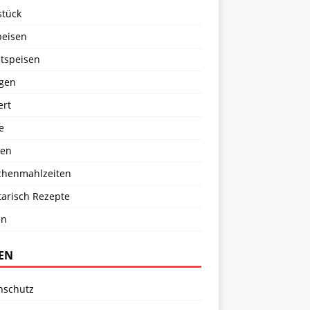
stück
peisen
tspeisen
agen
ert
e
en
chenmahlzeiten
tarisch Rezepte
en
TEN
nschutz