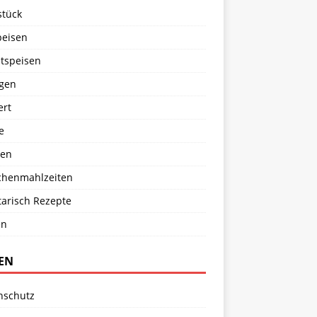
stück
peisen
tspeisen
agen
ert
e
en
chenmahlzeiten
tarisch Rezepte
en
TEN
nschutz