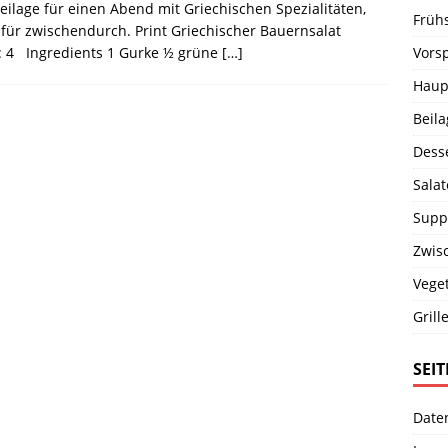
Beilage für einen Abend mit Griechischen Spezialitäten,
Früh
 für zwischendurch. Print Griechischer Bauernsalat
Vors
s: 4 Ingredients 1 Gurke ½ grüne
[…]
Haup
Beil
Dess
Salat
Supp
Zwis
Vege
Grill
SEI
Date