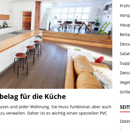
Früh
Vors
Haup
Beil
Dess
Salat
Supp
Zwis
Vege
Grill
elag für die Küche
SEI
auses und jeder Wohnung. Sie muss funktional, aber auch
u verweilen. Daher ist es wichtig einen speziellen PVC
Date