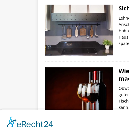
Sic
Lehne
Ansch
Hobb
Haush
spät
Wie
ma
Obwoh
guter
Tisch
kann