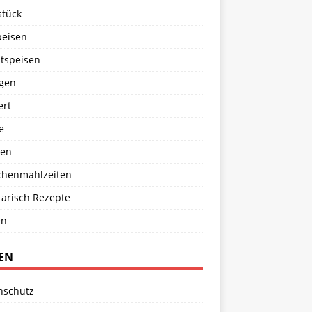
stück
peisen
tspeisen
agen
ert
e
en
chenmahlzeiten
tarisch Rezepte
en
TEN
nschutz